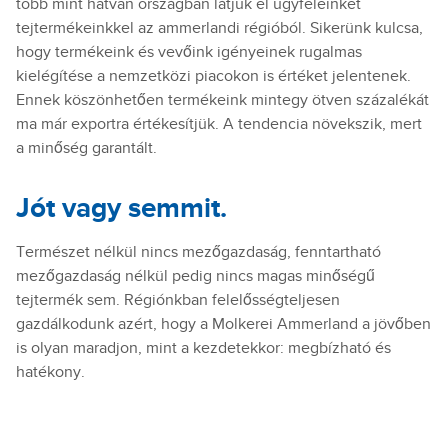
több mint hatvan országban látjuk el ügyfeleinket
tejtermékeinkkel az ammerlandi régióból. Sikerünk kulcsa,
hogy termékeink és vevőink igényeinek rugalmas
kielégítése a nemzetközi piacokon is értéket jelentenek.
Ennek köszönhetően termékeink mintegy ötven százalékát
ma már exportra értékesítjük. A tendencia növekszik, mert
a minőség garantált.
Jót vagy semmit.
Természet nélkül nincs mezőgazdaság, fenntartható
mezőgazdaság nélkül pedig nincs magas minőségű
tejtermék sem. Régiónkban felelősségteljesen
gazdálkodunk azért, hogy a Molkerei Ammerland a jövőben
is olyan maradjon, mint a kezdetekkor: megbízható és
hatékony.