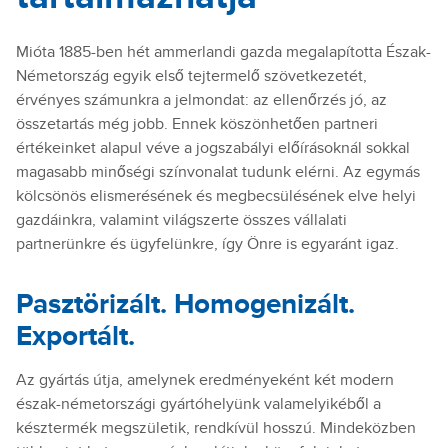
Mióta 1885-ben hét ammerlandi gazda megalapította Észak-
Németország egyik első tejtermelő szövetkezetét,
érvényes számunkra a jelmondat: az ellenőrzés jó, az
összetartás még jobb. Ennek köszönhetően partneri
értékeinket alapul véve a jogszabályi előírásoknál sokkal
magasabb minőségi színvonalat tudunk elérni. Az egymás
kölcsönös elismerésének és megbecsülésének elve helyi
gazdáinkra, valamint világszerte összes vállalati
partnerünkre és ügyfelünkre, így Önre is egyaránt igaz.
Pasztörizált. Homogenizált.
Exportált.
Az gyártás útja, amelynek eredményeként két modern
észak-németországi gyártóhelyünk valamelyikéből a
késztermék megszületik, rendkívül hosszú. Mindeközben