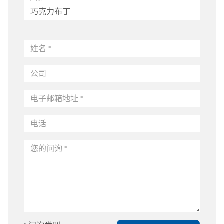
姓
名
公
司
电
子
邮
电
箱
话
地
址