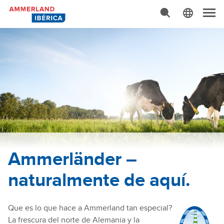
Búsqueda Avanzada…
N
a
v
e
g
a
c
i
ó
n
Ammerländer –
naturalmente de aquí.
Que es lo que hace a Ammerland tan especial?
La frescura del norte de Alemania y la